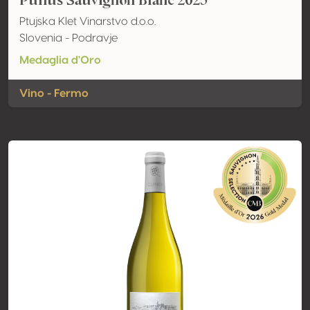
Pullus Sauvignon Blanc 2025
Ptujska Klet Vinarstvo d.o.o.
Slovenia - Podravje
Medaglia d'Oro
Vino - Fermo