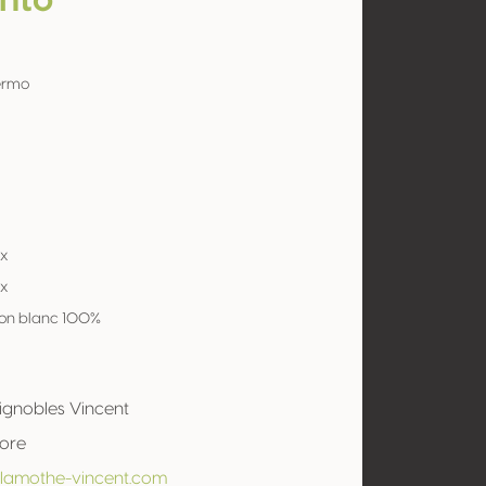
nto
ermo
x
x
on blanc 100%
ignobles Vincent
tore
/lamothe-vincent.com