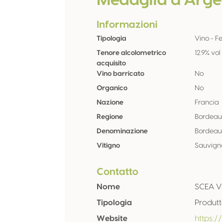
Medaglia d'Arge
Informazioni
Tipologia
Vino - F
Tenore alcolometrico
12.9% vol
acquisito
Vino barricato
No
Organico
No
Nazione
Francia
Regione
Bordeau
Denominazione
Bordeau
Vitigno
Sauvign
Contatto
Nome
SCEA V
Tipologia
Produt
Website
https:/