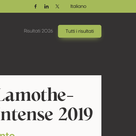
Italiano
Facebook
Linkedin
Twitter / X
Risultati 2026
Tutti i risultati
Lamothe-
ntense 2019