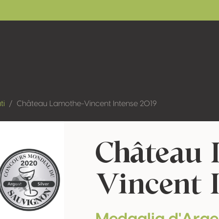
ti
Château Lamothe-Vincent Intense 2019
Château 
Vincent I