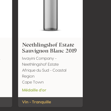
Neethlingshof Estate
Sauvignon Blanc 2019
.
Iwayini Company -
Neethlingshof Estate
Afrique du Sud - Coastal
Region
Cape Town
Médaille d'or
Vin - Tranquille