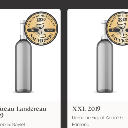
âteau Landereau
XXL 2019
19
Domaine Figeat André &
obles Baylet
Edmond