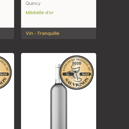
Quincy
Médaille d'or
Vin - Tranquille