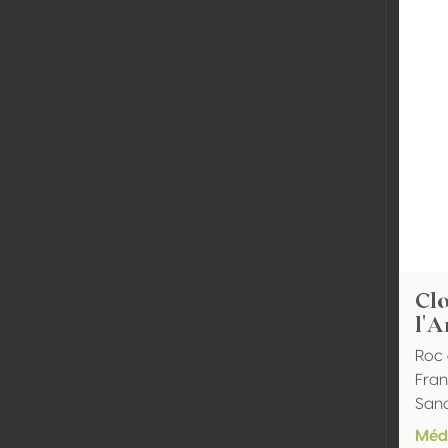
Clo
l'A
Roc 
Fran
San
Méda