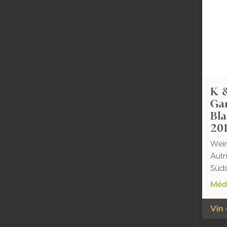
K 
Ga
Bl
20
Wein
Autr
Süds
Méda
Vin 