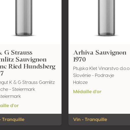
& G Strauss
Arhiva Sauvignon
mlitz Sauvignon
1970
anc Ried Hundsberg
Ptujska Klet Vinarstvo d.o.o
17
Slovénie - Podravje
gut K & G Strauss Gamlitz
Haloze
iche - Steiermark
Médaille d'or
teiermark
ille d'or
- Tranquille
Vin - Tranquille