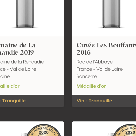
maine de La
Cuvée Les Bouffant
naudie 2019
2016
ine de la Renaudie
Roc de l'Abbaye
ce - Val de Loire
France - Val de Loire
aine
Sancerre
ille d'or
Médaille d'or
- Tranquille
Vin - Tranquille