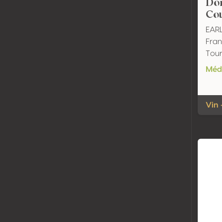
Do
Cou
EAR
Fran
Tour
Méda
Vin 