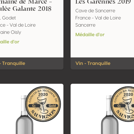
maine de Marcé -
Les Garennes 2019
lée Galante 2018
Cave de Sancerre
L Godet
France - Val de Loire
ce - Val de Loire
Sancerre
aine Oisly
Médaille d'or
ille d'or
- Tranquille
Vin - Tranquille