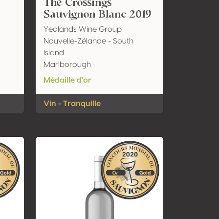
The Crossings
Sauvignon Blanc 2019
Yealands Wine Group
Nouvelle-Zélande - South
Island
Marlborough
Médaille d'or
Vin - Tranquille