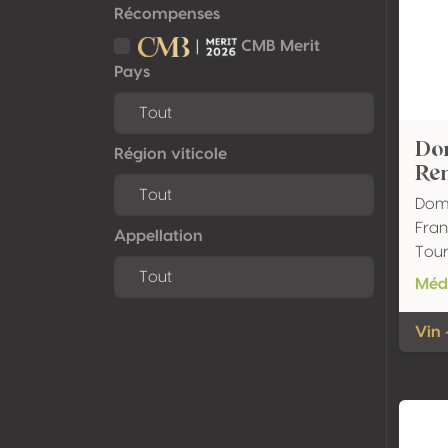
Récompenses
CMB Merit
Pays
Do
Région viticole
Re
Doma
Fran
Appellation
Tour
Méda
Vin 