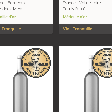
ce - Bordeaux
France - Val de Loire
e-deux-Mers
Pouilly Fumé
ille d'or
Médaille d'or
- Tranquille
Vin - Tranquille