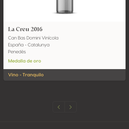
La Creu 2016
Can Bas Domini Vinícola
España - Catalunya
Penedès
Medalla de oro
Vino - Tranquilo