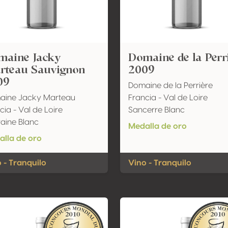
maine Jacky
Domaine de la Perr
rteau Sauvignon
2009
09
Domaine de la Perrière
aine Jacky Marteau
Francia - Val de Loire
cia - Val de Loire
Sancerre Blanc
aine Blanc
Medalla de oro
lla de oro
 - Tranquilo
Vino - Tranquilo