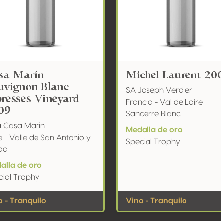
sa Marín
Michel Laurent 20
uvignon Blanc
SA Joseph Verdier
presses Vineyard
Francia - Val de Loire
09
Sancerre Blanc
a Casa Marin
Medalla de oro
e - Valle de San Antonio y
Special Trophy
da
alla de oro
cial Trophy
o - Tranquilo
Vino - Tranquilo