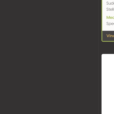
Sud
Ste
Med
Spe
Vin