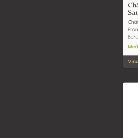
Ch
Sa
Chât
Fran
Bor
Meda
Vino