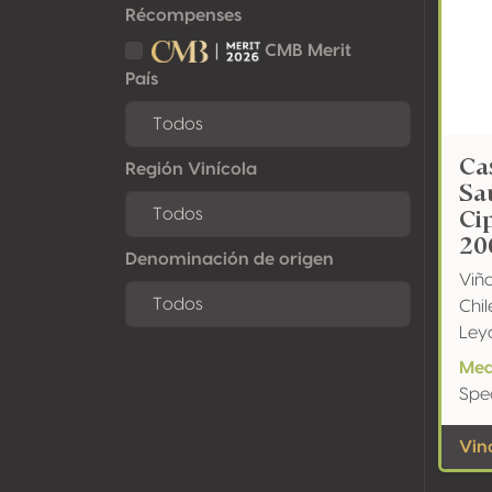
Récompenses
CMB Merit
País
Ca
Región Vinícola
Sa
Ci
20
Denominación de origen
Viñ
Chil
Ley
Med
Spe
Vin