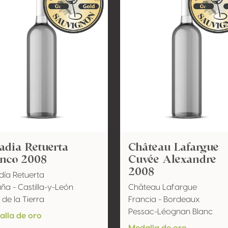
adia Retuerta
Château Lafargue
anco 2008
Cuvée Alexandre
2008
ía Retuerta
ña - Castilla-y-León
Château Lafargue
 de la Tierra
Francia - Bordeaux
Pessac-Léognan Blanc
lla de oro