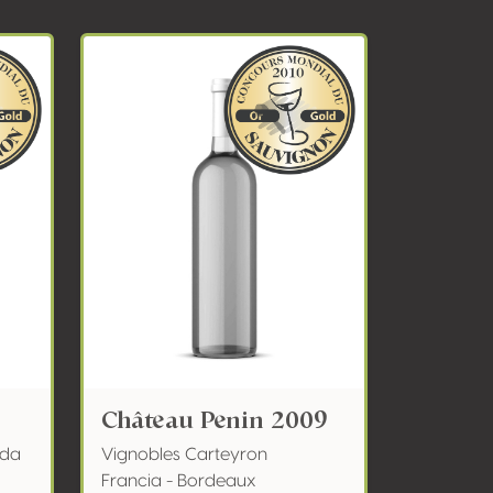
Château Penin 2009
nda
Vignobles Carteyron
Francia - Bordeaux