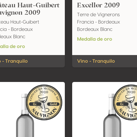
âteau Haut-Guibert
Excellor 2009
uvignon 2009
Terre de Vignerons
eau Haut-Guibert
Francia - Bordeaux
cia - Bordeaux
Bordeaux Blanc
deaux Blanc
Medalla de oro
lla de oro
 - Tranquilo
Vino - Tranquilo