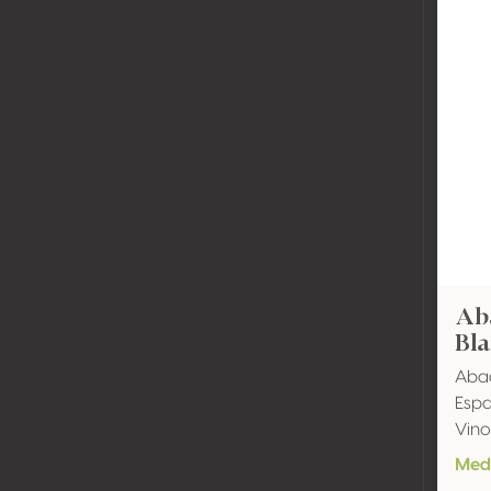
Ab
Bl
Abad
Espa
Vino
Meda