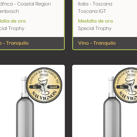
áfrica - Coastal Region
Italia - Toscana
llenbosch
Toscana IGT
alla de oro
Medalla de oro
cial Trophy
Special Trophy
o - Tranquilo
Vino - Tranquilo