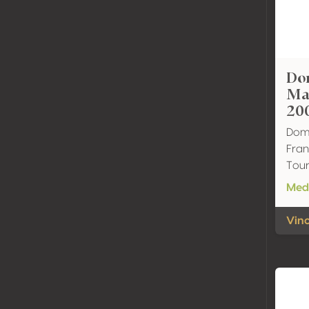
Do
Ma
20
Dom
Fran
Tour
Meda
Vino