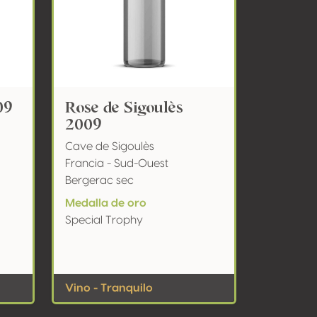
09
Rose de Sigoulès
2009
Cave de Sigoulès
Francia - Sud-Ouest
Bergerac sec
Medalla de oro
Special Trophy
Vino - Tranquilo