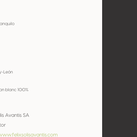
ranquilo
-y-León
on blanc 100%
lis Avantis SA
tor
www.felixsolisavantis.com