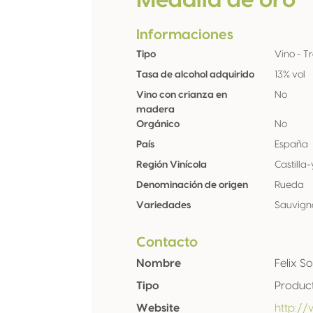
Medalla de oro
Informaciones
Tipo
Vino - T
Tasa de alcohol adquirido
13% vol
Vino con crianza en
No
madera
Orgánico
No
País
España
Región Vinícola
Castilla
Denominación de origen
Rueda
Variedades
Sauvign
Contacto
Nombre
Felix So
Tipo
Produc
Website
http://