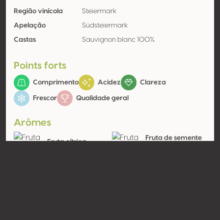
Região vinícola
Steiermark
Apelação
Südsteiermark
Castas
Sauvignon blanc 100%
Points forts
Comprimento
Acidez
Clareza
Frescor
Qualidade geral
Arômes
Fruta de semente
Fruta cítrica
(branca)
Toranja, Limão
Pêra
Contato
Nome
Weingut Peter Skoff - Domäne
Kranachberg