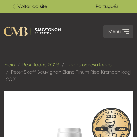
Voltar ao site
Portugués
Menu
Início
Resultados 2023
Todos os resultados
Peter Skoff Sauvignon Blanc Finum Ried Kranach kogl
2021