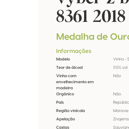
8361 2018
Medalha de Our
Informações
Modelo
Vinho - St
Teor de álcool
11.5% vol
Vinho com
Não
envelhecimento em
madeira
Orgânico
Não
País
Repúbli
Região vinícola
Moravie
Apelação
Znojems
Castas
Sauvign