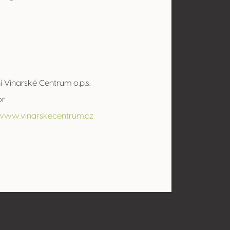
 Vinarské Centrum o.p.s.
or
/www.vinarskecentrum.cz