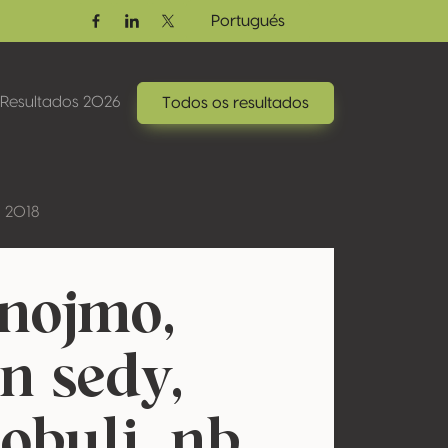
Portugués
Facebook
Linkedin
Twitter / X
Resultados 2026
Todos os resultados
1 2018
nojmo,
n sedy,
obuli, nb.