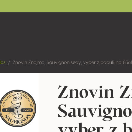
dos
Znovin Znojmo, Sauvignon sedy, vyber z bobuli, nb. 836
Znovin Z
Sauvigno
vyber z b