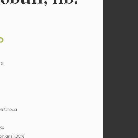
o
ill
ca Checa
ka
on gris 100%