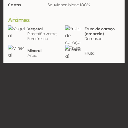
Castas
Sauvignon blanc 100%
Arômes
Vegetal
Fruta de caroço
Pimentão verde,
(amarela)
Erva fresca
Damasco
Mineral
Fruta
Areia
Fruta exótica
Contato
Nome
Vrede en Lust
Modelo
Produtor
Website
http://www.vnl.co.za