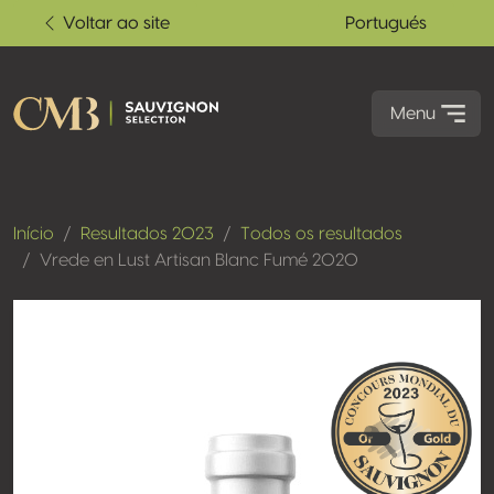
Voltar ao site
Portugués
Menu
Início
Resultados 2023
Todos os resultados
Vrede en Lust Artisan Blanc Fumé 2020