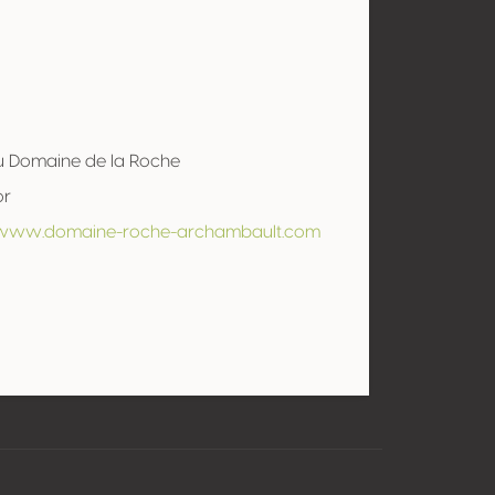
u Domaine de la Roche
or
/www.domaine-roche-archambault.com