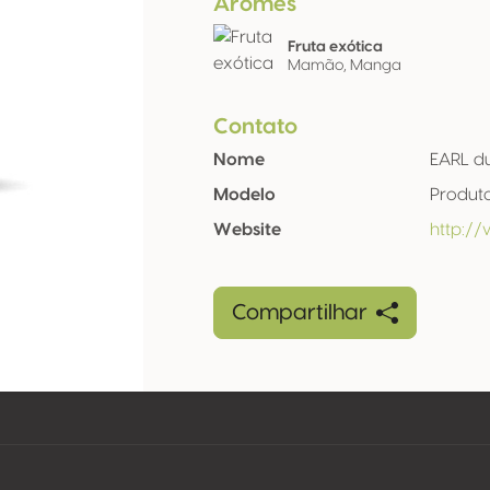
Arômes
Fruta exótica
Mamão, Manga
Contato
Nome
EARL d
Modelo
Produt
Website
http:/
Compartilhar