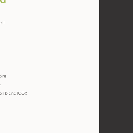
ta
ill
oire
e
on blanc 100%