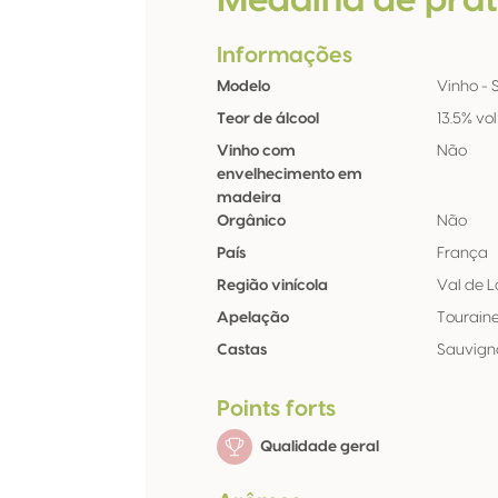
Medalha de pra
Informações
Modelo
Vinho - St
Teor de álcool
13.5% vol
Vinho com
Não
envelhecimento em
madeira
Orgânico
Não
País
França
Região vinícola
Val de L
Apelação
Tourain
Castas
Sauvign
Points forts
Qualidade geral