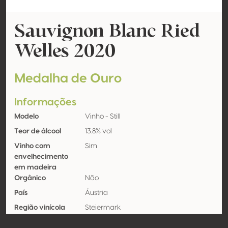
Sauvignon Blanc Ried
Welles 2020
Medalha de Ouro
Informações
Modelo
Vinho - Still
Teor de álcool
13.8% vol
Vinho com
Sim
envelhecimento
em madeira
Orgânico
Não
País
Áustria
Região vinícola
Steiermark
Apelação
Südsteiermark