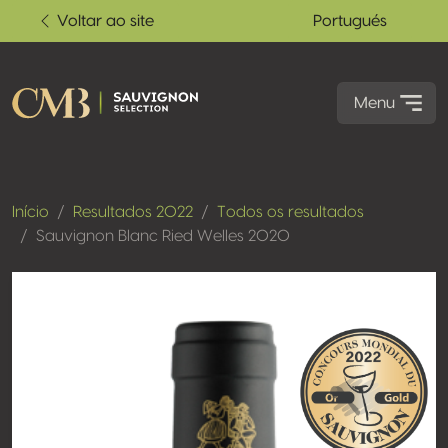
Voltar ao site
Portugués
Menu
Início
Resultados 2022
Todos os resultados
Sauvignon Blanc Ried Welles 2020