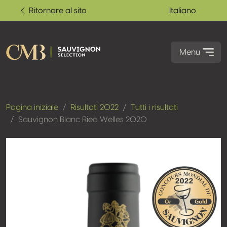
Ritornare al sito
Italiano
Menu
Pagina iniziale
Risultati 2022
Tutti i risultati
Sauvignon Blanc Ried Welles 2020