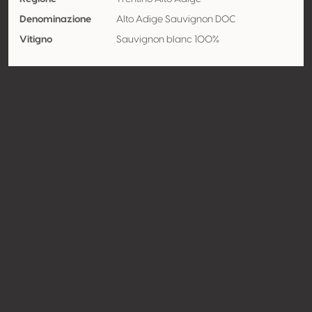
Denominazione
Alto Adige Sauvignon DOC
Vitigno
Sauvignon blanc 100%
Punti forti
Acidità
Contatto
Nome
Wassererhof
Tipologia
Produttore
Website
http://www.wassererhof.com
Condividere