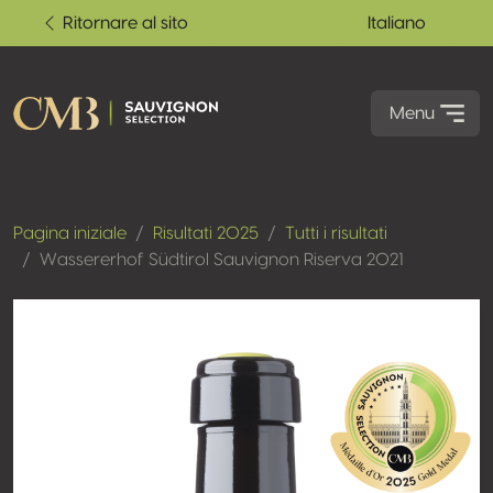
Ritornare al sito
Italiano
Menu
Pagina iniziale
Risultati 2025
Tutti i risultati
Wassererhof Südtirol Sauvignon Riserva 2021