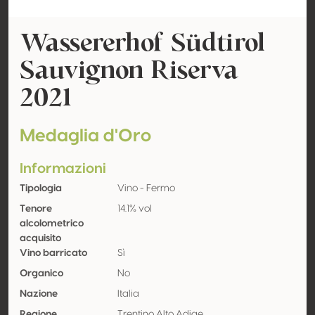
Wassererhof Südtirol
Sauvignon Riserva
2021
Medaglia d'Oro
Informazioni
Tipologia
Vino - Fermo
Tenore
14.1% vol
alcolometrico
acquisito
Vino barricato
Sì
Organico
No
Nazione
Italia
Regione
Trentino Alto Adige