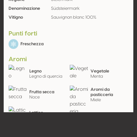
Denominazione
Südsteiermark
Vitigno
Sauvignon blanc 100%
Punti forti
Freschezza
Aromi
Legno
Vegetale
Legno di quercia
Menta
Aromi da
Frutta secca
pasticceria
Noce
Miele
Lattico
Burro
Contatto