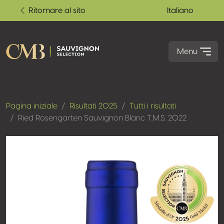
Ritornare al sito
Italiano
Menu
Pagina iniziale
Risultati 2025
Tutti i risultati
Ried Rosengarten Sauvignon Blanc T.M.S. 2022