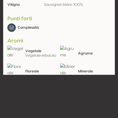
Vitigno
Sauvignon blanc 100%
Punti forti
Complessità
Aromi
Vegetale
Agrume
Vegetale erbaceo
Floreale
Minerale
Contatto
Nome
Vinicola Davo's Vinhos e
Espumantes Ltda
Tipologia
Produttore