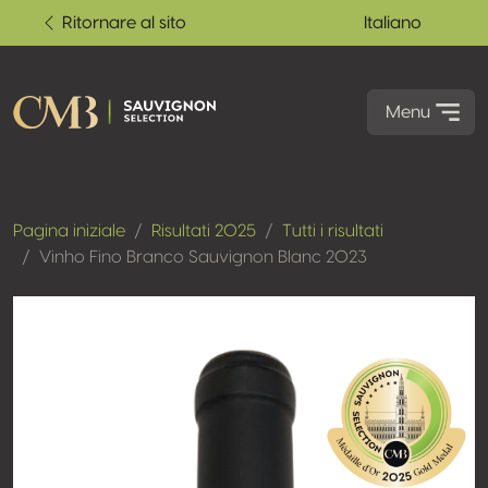
Ritornare al sito
Italiano
Menu
Pagina iniziale
Risultati 2025
Tutti i risultati
Vinho Fino Branco Sauvignon Blanc 2023