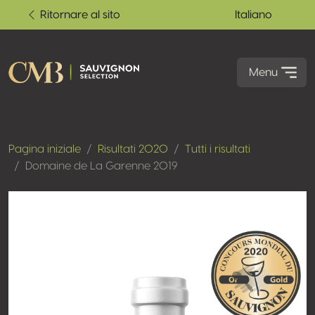
Ritornare al sito
Italiano
Menu
Pagina iniziale
Risultati 2020
Tutti i risultati
Domaine de La Garenne 2019