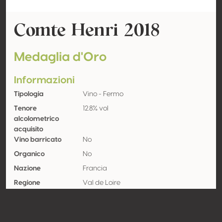
Comte Henri 2018
Medaglia d'Oro
Informazioni
Tipologia
Vino - Fermo
Tenore
12.8% vol
alcolometrico
acquisito
Vino barricato
No
Organico
No
Nazione
Francia
Regione
Val de Loire
Denominazione
Sancerre
Vitigno
Sauvignon blanc