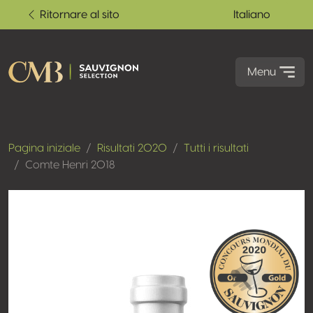
Ritornare al sito
Italiano
Menu
Pagina iniziale
Risultati 2020
Tutti i risultati
Comte Henri 2018