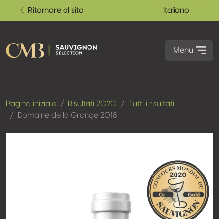
Ritornare al sito
Italiano
Menu
Pagina iniziale
Risultati 2020
Tutti i risultati
Domaine de la Grange 2018