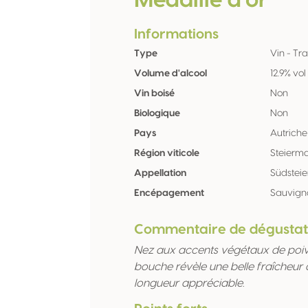
Médaille d'or
Informations
Type
Vin - Tra
Volume d'alcool
12.9% vol
Vin boisé
Non
Biologique
Non
Pays
Autriche
Région viticole
Steierm
Appellation
Südstei
Encépagement
Sauvign
Commentaire de dégustat
Nez aux accents végétaux de poivr
bouche révèle une belle fraîcheu
longueur appréciable.