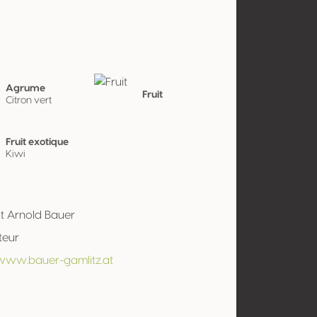
Agrume
Fruit
Citron vert
Fruit exotique
Kiwi
t Arnold Bauer
teur
/www.bauer-gamlitz.at