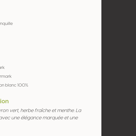
nquille
ark
ermark
on blanc 100%
ion
on vert, herbe fraîche et menthe. La
r avec une élégance marquée et une