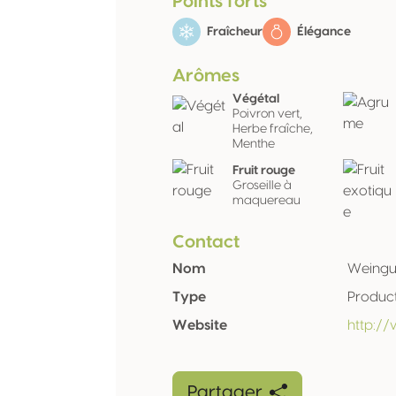
Points forts
Fraîcheur
Élégance
Arômes
Végétal
Poivron vert,
Herbe fraîche,
Menthe
Fruit rouge
Groseille à
maquereau
Contact
Nom
Weingu
Type
Produc
Website
http:/
Partager