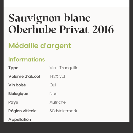
Sauvignon blanc
Oberhube Privat 2016
Médaille d'argent
Informations
Type
Vin - Tranquille
Volume d'alcool
14.2% vol
Vin boisé
Oui
Biologique
Non
Pays
Autriche
Région viticole
Südsteiermark
Appellation
Encépagement
Sauvignon blanc 100%