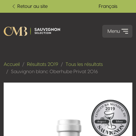
Retour au site
Français
Menu
Accueil
Résultats 2019
Tous les résultats
Sauvignon blanc Oberhube Privat 2016