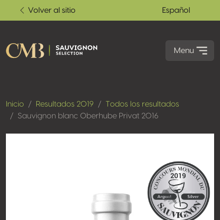
Volver al sitio
Español
Menu
Inicio
Resultados 2019
Todos los resultados
Sauvignon blanc Oberhube Privat 2016