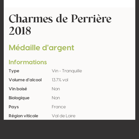
Charmes de Perrière
2018
Médaille d'argent
Informations
Type
Vin - Tranquille
Volume d'alcool
13.7% vol
Vin boisé
Non
Biologique
Non
Pays
France
Région viticole
Val de Loire
Appellation
Sancerre
Encépagement
Sauvignon blanc 100%