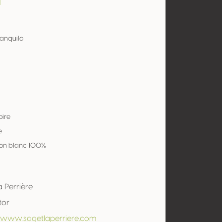
a
ranquilo
oire
e
on blanc 100%
a Perrière
tor
//www.sagetlaperriere.com