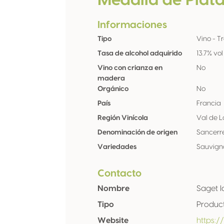
Medalla de Plat
Informaciones
Tipo
Vino - T
Tasa de alcohol adquirido
13.7% vol
Vino con crianza en
No
madera
Orgánico
No
País
Francia
Región Vinícola
Val de L
Denominación de origen
Sancerr
Variedades
Sauvign
Contacto
Nombre
Saget l
Tipo
Produc
Website
https: