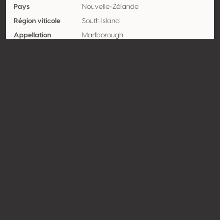
Pays
Nouvelle-Zélande
Région viticole
South Island
Appellation
Marlborough
Encépagement
Sauvignon blanc 100%
Contact
Nom
Giesen Group Ltd
Type
Producteur
Website
http://www.giesen.co.nz;
http://www.giesenwines.com
Partager