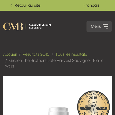
Retour au site
Français
Menu
Accueil
Résultats 2015
Tous les résultats
Giesen The Brothers Late Harvest Sauvignon Blanc
2013