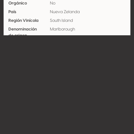
Orgánico
No
País
Nueva Zelanda
Región Vinícola
South Island
Denominación
Marlborough
de origen
Variedades
Sauvignon blanc 100%
Contacto
Nombre
Giesen Group Ltd
Tipo
Productor
Website
http://www.giesen.co.nz;
http://www.giesenwines.com
Compartir