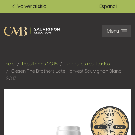
Volver al sitio
Español
Menu
Inicio
Resultados 2015
Todos los resultados
Giesen The Brothers Late Harvest Sauvignon Blanc
2013