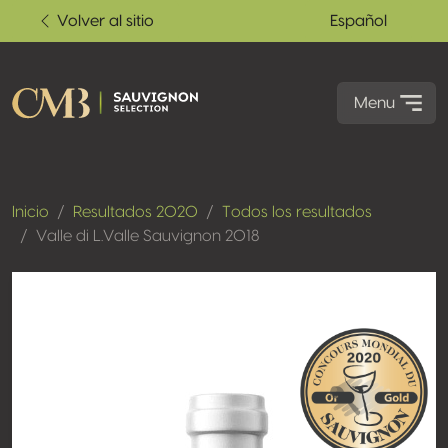
Volver al sitio
Español
Menu
Inicio
Resultados 2020
Todos los resultados
Valle di L.Valle Sauvignon 2018