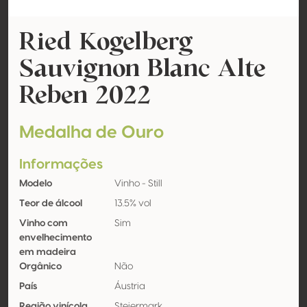
Ried Kogelberg
Sauvignon Blanc Alte
Reben 2022
Medalha de Ouro
Informações
Modelo
Vinho - Still
Teor de álcool
13.5% vol
Vinho com
Sim
envelhecimento
em madeira
Orgânico
Não
País
Áustria
Região vinícola
Steiermark