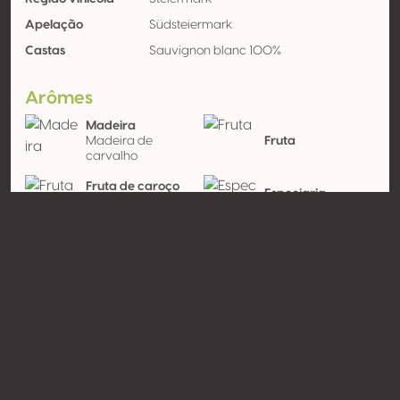
Apelação
Südsteiermark
Castas
Sauvignon blanc 100%
Arômes
Madeira
Madeira de
Fruta
carvalho
Fruta de caroço
Especiaria
(amarela)
Baunilha
Pêssego, Damasco
Contato
Nome
Weingut Kodolitsch
Modelo
Produtor
Website
http://www.kodolitsch.at;http://w
ww.retter-kneissl.at