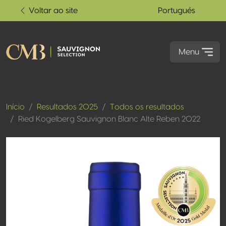
Voltar ao site
Portugués
Menu
Início
Resultados 2025
Todos os resultados
Ried Kogelberg Sauvignon Blanc Alte Reben 2022