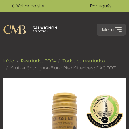
Voltar ao site
Portugués
Menu
Início
Resultados 2024
Todos os resultados
Kratzer Sauvignon Blanc Ried Kittenberg DAC 2021