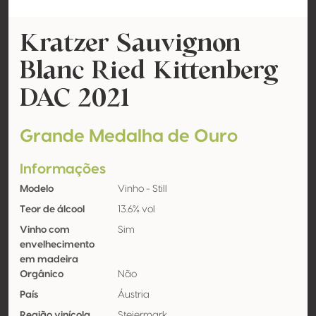
Kratzer Sauvignon
Blanc Ried Kittenberg
DAC 2021
Grande Medalha de Ouro
Informações
Modelo
Vinho - Still
Teor de álcool
13.6% vol
Vinho com
Sim
envelhecimento
em madeira
Orgânico
Não
País
Áustria
Região vinícola
Steiermark