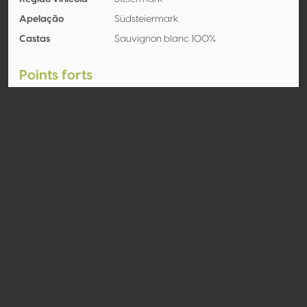
Apelação
Südsteiermark
Castas
Sauvignon blanc 100%
Points forts
Expressividade
Acidez
Qualidade geral
Elegância
Equilíbrio
Contato
Nome
Weingut Kratzer
Modelo
Produtor
Website
http://www.weingut-kratzer.at
Compartilhar