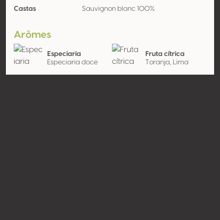
Castas
Sauvignon blanc 100%
Arômes
Especiaria
Fruta cítrica
Especiaria doce
Toranja, Lima
Vegetal
Folha de groselha
preta
Contato
Nome
Ansitz Waldgries
Modelo
Produtor
Website
https://www.waldgries.it/
Compartilhar