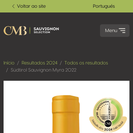
Voltar ao site
Portugués
Menu
Início
Resultados 2024
Todos os resultados
Südtirol Sauvignon Myra 2022