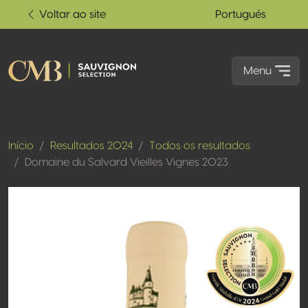
Voltar ao site
Portugués
Menu
Início
Resultados 2024
Todos os resultados
Domaine du Salvard Vieilles Vignes 2023