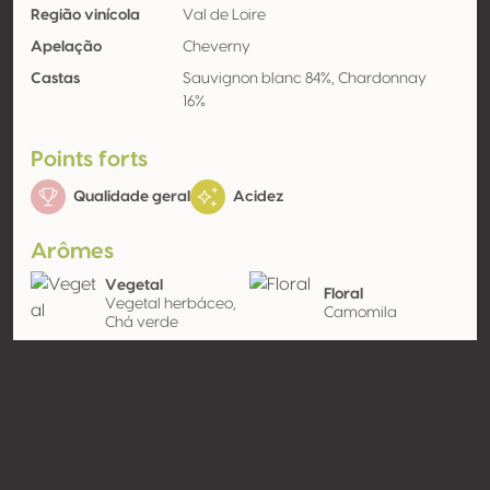
Região vinícola
Val de Loire
Apelação
Cheverny
Castas
Sauvignon blanc 84%, Chardonnay
16%
Points forts
Qualidade geral
Acidez
Arômes
Vegetal
Floral
Vegetal herbáceo,
Camomila
Chá verde
Fruta de semente
Outro
(branca)
Fruta verde
Maçã amarela
Contato
Nome
SCEA Delaille