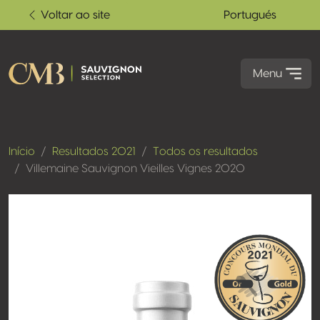
Voltar ao site
Portugués
Menu
Início
Resultados 2021
Todos os resultados
Villemaine Sauvignon Vieilles Vignes 2020