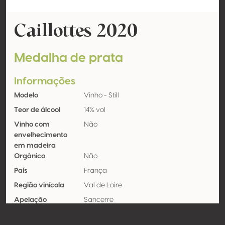
Caillottes 2020
Medalha de prata
Informações
Modelo
Vinho - Still
Teor de álcool
14% vol
Vinho com
Não
envelhecimento
em madeira
Orgânico
Não
País
França
Região vinícola
Val de Loire
Apelação
Sancerre
Castas
Sauvignon blanc 100%