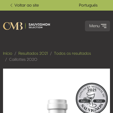
Voltar ao site
Portugués
Menu
Início
Resultados 2021
Todos os resultados
Caillottes 2020