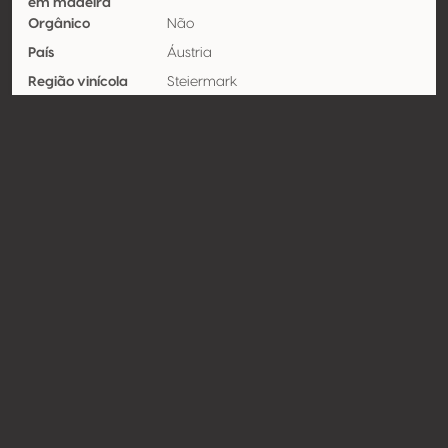
em madeira
Orgânico
Não
País
Áustria
Região vinícola
Steiermark
Apelação
Südsteiermark
Castas
Sauvignon blanc 100%
Contato
Nome
Weingut Riegelnegg Olwitschhof
Modelo
Produtor
Website
http://www.riegelnegg.at
Compartilhar