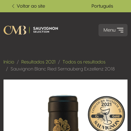
Voltar ao site
Portugués
Menu
Início
Resultados 2021
Todos os resultados
Sauvignon Blanc Ried Sernauberg Exzellenz 2018