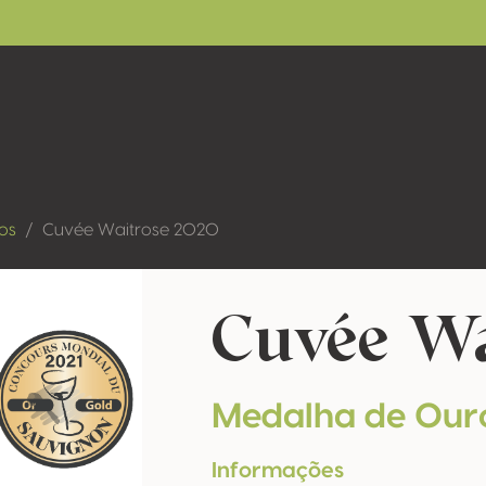
os
Cuvée Waitrose 2020
Cuvée Wa
Medalha de Our
Informações