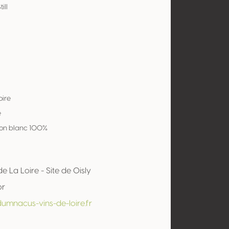
ill
oire
e
on blanc 100%
e La Loire - Site de Oisly
or
dumnacus-vins-de-loire.fr