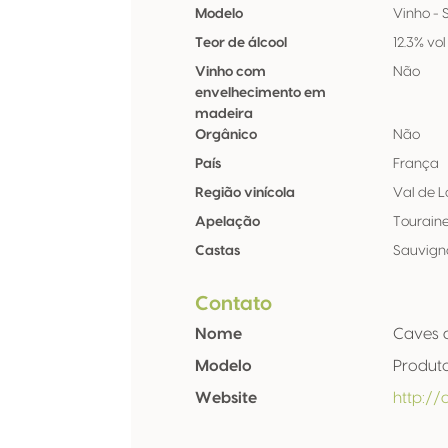
Modelo
Vinho - St
Teor de álcool
12.3% vol
Vinho com
Não
envelhecimento em
madeira
Orgânico
Não
País
França
Região vinícola
Val de L
Apelação
Tourain
Castas
Sauvign
Contato
Nome
Caves d
Modelo
Produt
Website
http://