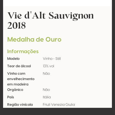
Vie d'Alt Sauvignon
2018
Medalha de Ouro
Informações
Modelo
Vinho - Still
Teor de álcool
13% vol
Vinho com
Não
envelhecimento
em madeira
Orgânico
Não
País
Itália
Região vinícola
Friuli Venezia Giulia
Apelação
Colli Orientali del Friuli DOC