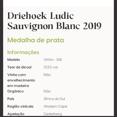
Driehoek Ludic
Sauvignon Blanc 2019
Medalha de prata
Informações
Modelo
Vinho - Still
Teor de álcool
13.5% vol
Vinho com
Não
envelhecimento
em madeira
Orgânico
Não
País
África do Sul
Região vinícola
Western Cape
Apelação
Cederberg