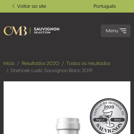
Voltar ao site
Portugués
Menu
Início
Resultados 2020
Todos os resultados
Driehoek Ludic Sauvignon Blanc 2019