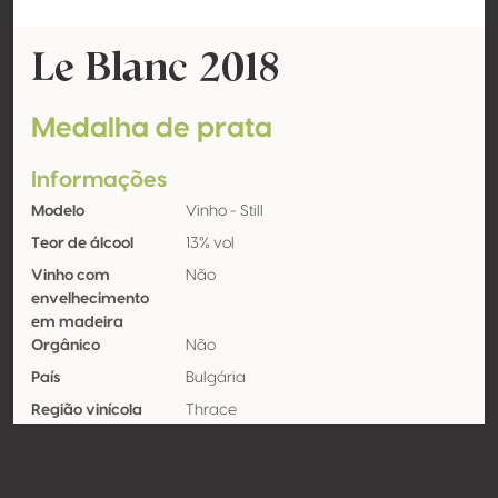
Le Blanc 2018
Medalha de prata
Informações
Modelo
Vinho - Still
Teor de álcool
13% vol
Vinho com
Não
envelhecimento
em madeira
Orgânico
Não
País
Bulgária
Região vinícola
Thrace
Apelação
PGI Thracian Valley
Castas
Sauvignon blanc 100%