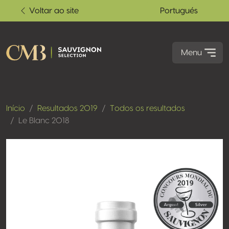
Voltar ao site
Portugués
Menu
Início
Resultados 2019
Todos os resultados
Le Blanc 2018