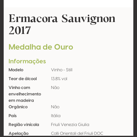
Ermacora Sauvignon
2017
Medalha de Ouro
Informações
Modelo
Vinho - Still
Teor de álcool
13.8% vol
Vinho com
Não
envelhecimento
em madeira
Orgânico
Não
País
Itália
Região vinícola
Friuli Venezia Giulia
Apelação
Colli Orientali del Friuli DOC