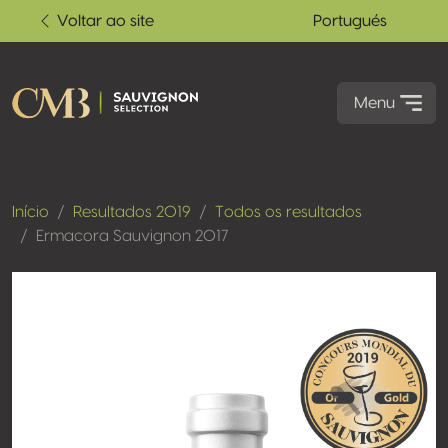
Voltar ao site
Portugués
Menu
Início
Resultados 2019
Todos os resultados
Ermacora Sauvignon 2017