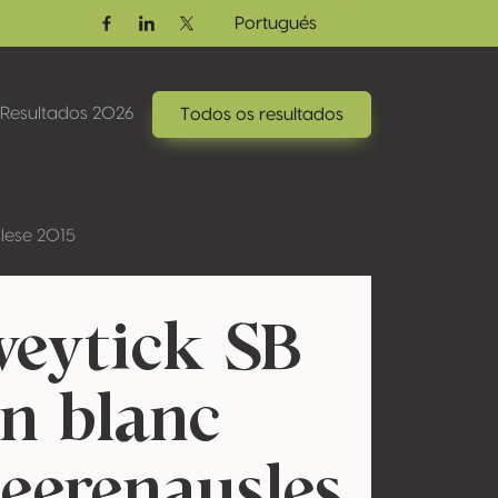
Portugués
Facebook
Linkedin
Twitter / X
Resultados 2026
Todos os resultados
lese 2015
eytick SB
n blanc
eerenausles