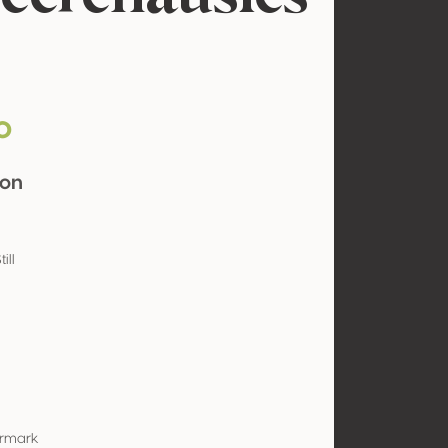
o
non
ill
ermark