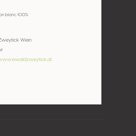
on blanc 100%
Zweytick Wein
or
/www.ewaldzweytick.at