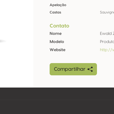
Apelação
Castas
Sauvign
Contato
Nome
Ewald 
Modelo
Produt
Website
http:/
Compartilhar