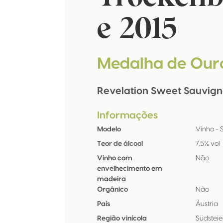
e 2015
Medalha de Our
Revelation Sweet Sauvig
Informações
Modelo
Vinho - St
Teor de álcool
7.5% vol
Vinho com
Não
envelhecimento em
madeira
Orgânico
Não
País
Áustria
Região vinícola
Südstei