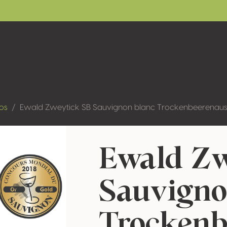
os
Ewald Zweytick SB Sauvignon blanc Trockenbeerenaus
Ewald Zw
Sauvigno
Trockenb