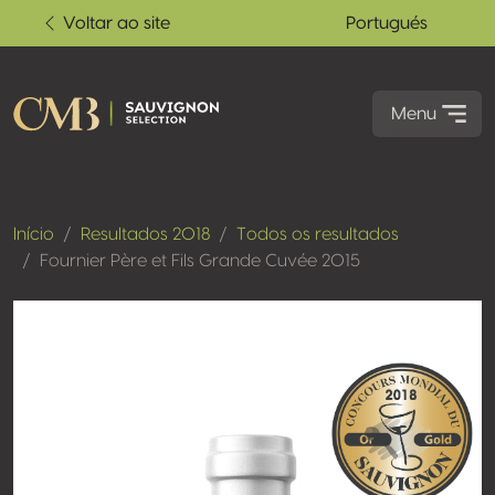
Voltar ao site
Portugués
Menu
Início
Resultados 2018
Todos os resultados
Fournier Père et Fils Grande Cuvée 2015