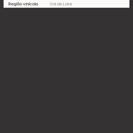
Região vinícola
Val de Loire
Apelação
Pouilly Fumé
Castas
Sauvignon blanc 100%
Contato
Nome
Roc de l'Abbaye
Modelo
Produtor
Website
https://www.rocdelabbaye.fr
Compartilhar
© Concours Mondial du Sauvignon 2026 | Vinopres