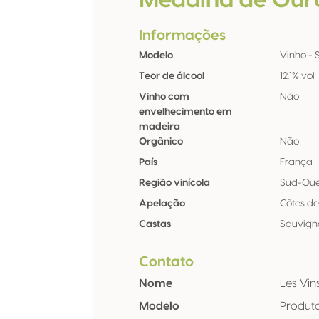
Medalha de Our
Informações
Modelo
Vinho - St
Teor de álcool
12.1% vol
Vinho com
Não
envelhecimento em
madeira
Orgânico
Não
País
França
Região vinícola
Sud-Oue
Apelação
Côtes d
Castas
Sauvign
Contato
Nome
Les Vin
Modelo
Produt