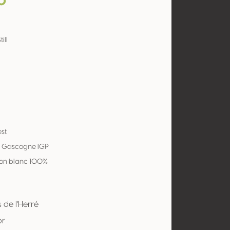
o
ill
st
e Gascogne IGP
on blanc 100%
s de l'Herré
or