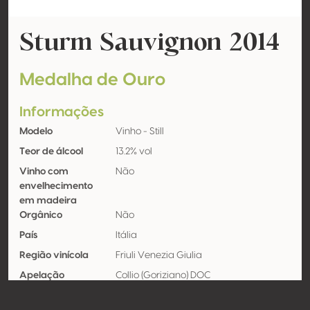
Sturm Sauvignon 2014
Medalha de Ouro
Informações
Modelo
Vinho - Still
Teor de álcool
13.2% vol
Vinho com
Não
envelhecimento
em madeira
Orgânico
Não
País
Itália
Região vinícola
Friuli Venezia Giulia
Apelação
Collio (Goriziano) DOC
Castas
Sauvignon blanc 100%