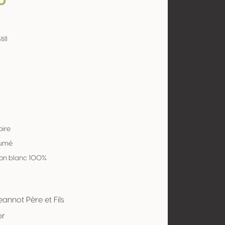
o
ill
oire
Fumé
on blanc 100%
annot Père et Fils
or