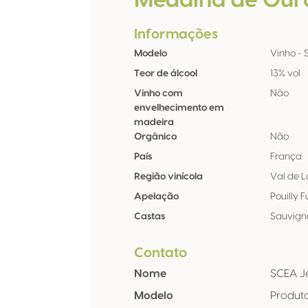
Medalha de Our
Informações
Modelo
Vinho - St
Teor de álcool
13% vol
Vinho com
Não
envelhecimento em
madeira
Orgânico
Não
País
França
Região vinícola
Val de L
Apelação
Pouilly 
Castas
Sauvign
Contato
Nome
SCEA Je
Modelo
Produt