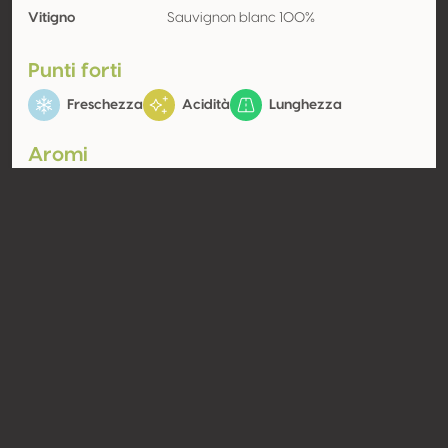
Vitigno
Sauvignon blanc 100%
Punti forti
Freschezza
Acidità
Lunghezza
Aromi
Vegetale
Agrume
Erba fresca,
Pompelmo
Scorza di limone
Contatto
Nome
Weingut Pfeifer
Tipologia
Produttore
Website
http://www.pfeifer-weingut.at
Condividere