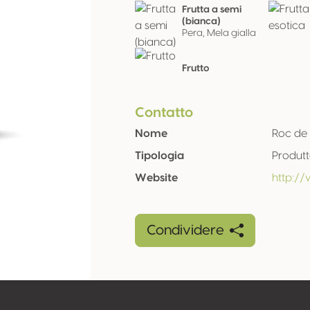
Frutta a semi
(bianca)
Pera, Mela gialla
Frutto
Contatto
Nome
Roc de
Tipologia
Produt
Website
http:/
Condividere