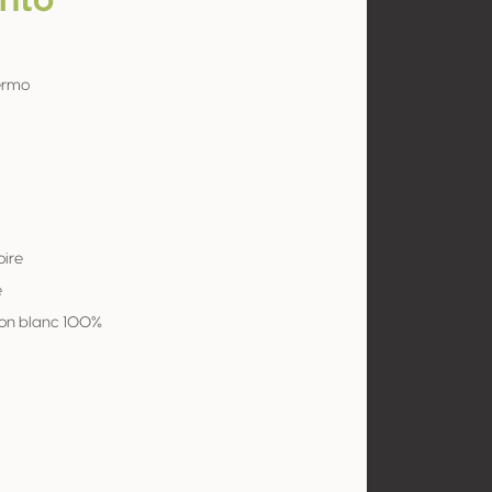
nto
ermo
oire
e
on blanc 100%