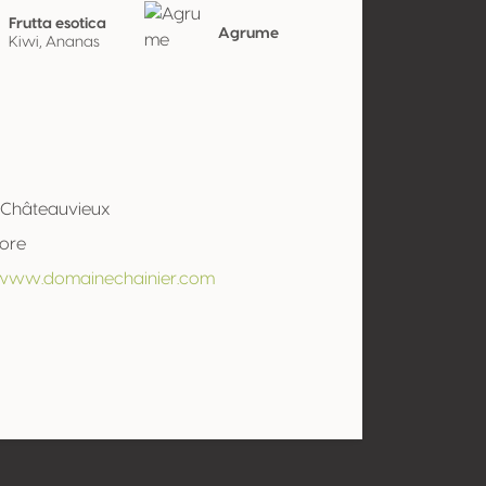
Frutta esotica
Agrume
Kiwi, Ananas
 Châteauvieux
tore
/www.domainechainier.com