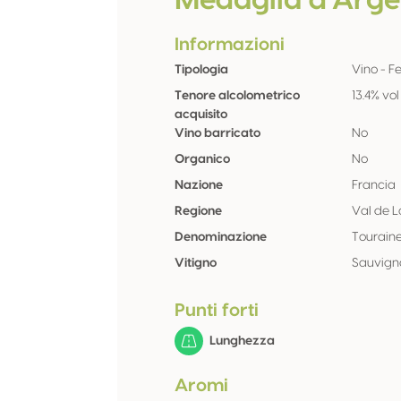
Medaglia d'Arge
Informazioni
Tipologia
Vino - F
Tenore alcolometrico
13.4% vol
acquisito
Vino barricato
No
Organico
No
Nazione
Francia
Regione
Val de L
Denominazione
Tourain
Vitigno
Sauvign
Punti forti
Lunghezza
Aromi