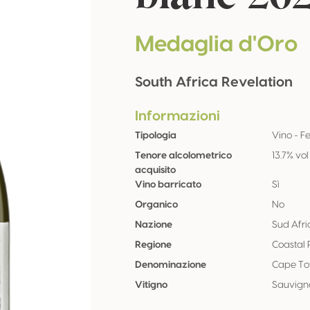
Medaglia d'Oro
South Africa Revelation
Informazioni
Tipologia
Vino - F
Tenore alcolometrico
13.7% vol
acquisito
Vino barricato
Sì
Organico
No
Nazione
Sud Afri
Regione
Coastal 
Denominazione
Cape T
Vitigno
Sauvign