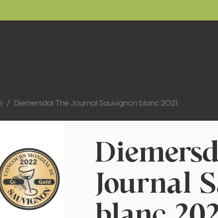
i
Diemersdal The Journal Sauvignon blanc 2021
Diemersd
Journal 
blanc 202