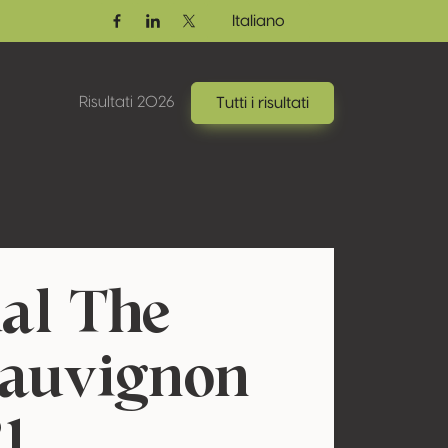
Italiano
Facebook
Linkedin
Twitter / X
Risultati 2026
Tutti i risultati
al The
Sauvignon
1