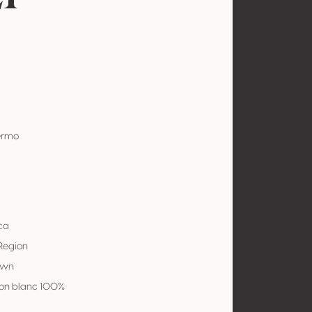
ermo
ca
Region
own
on blanc 100%