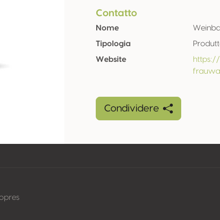
Contatto
Nome
Weinba
Tipologia
Produt
Website
https:
frauwa
Condividere
nopres