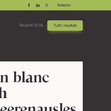
Italiano
Facebook
Linkedin
Twitter / X
Risultati 2026
Tutti i risultati
n blanc
h
eerenausles