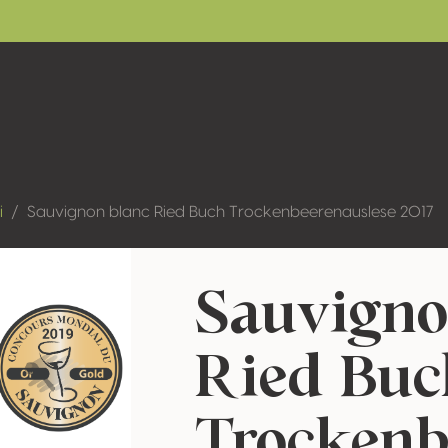
i
Sauvignon blanc Ried Buch Trockenbeerenauslese 2017
Sauvigno
Ried Buc
Trockenb