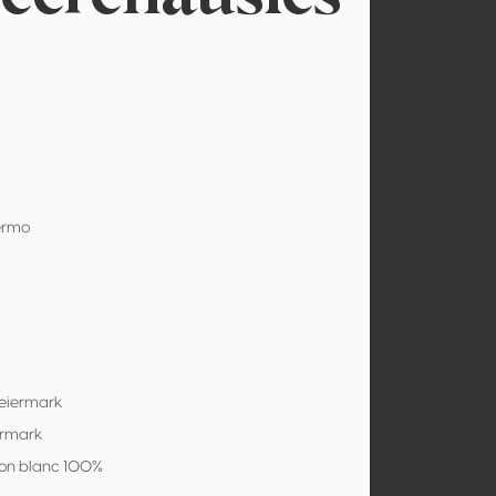
ermo
teiermark
ermark
on blanc 100%