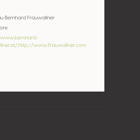
u Bernhard Frauwallner
tore
//www.bernhard-
llner.at/;http://www.frauwallner.com