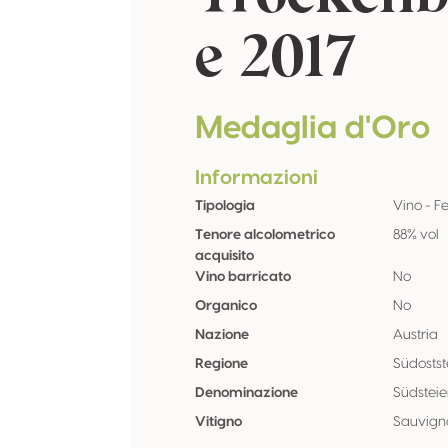
e 2017
Medaglia d'Oro
Informazioni
Tipologia
Vino - F
Tenore alcolometrico
88% vol
acquisito
Vino barricato
No
Organico
No
Nazione
Austria
Regione
Südosts
Denominazione
Südstei
Vitigno
Sauvign