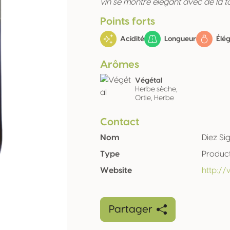
vin se montre élégant avec de la ton
Points forts
Acidité
Longueur
Élé
Arômes
Végétal
Herbe sèche,
Ortie, Herbe
Contact
Nom
Diez Si
Type
Produc
Website
http://
Partager