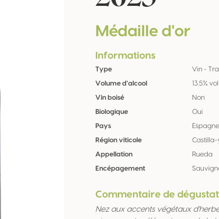
Médaille d'or
Informations
Type
Vin - Tra
Volume d'alcool
13.5% vol
Vin boisé
Non
Biologique
Oui
Pays
Espagn
Région viticole
Castilla
Appellation
Rueda
Encépagement
Sauvign
Commentaire de dégustat
Nez aux accents végétaux d'herbe s