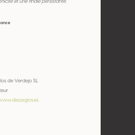
icité et une finale persistante.
gance
glos de Verdejo SL
teur
www.diezsiglos.es