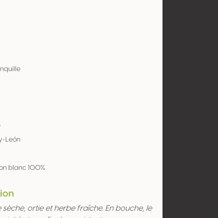
nquille
e
-y-León
on blanc 100%
ion
èche, ortie et herbe fraîche. En bouche, le