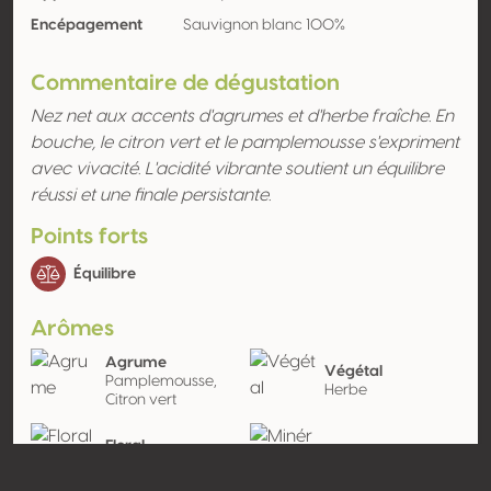
Encépagement
Sauvignon blanc 100%
Commentaire de dégustation
Nez net aux accents d'agrumes et d'herbe fraîche. En
bouche, le citron vert et le pamplemousse s'expriment
avec vivacité. L'acidité vibrante soutient un équilibre
réussi et une finale persistante.
Points forts
Équilibre
Arômes
Agrume
Végétal
Pamplemousse,
Herbe
Citron vert
Floral
Minéral
Chèvrefeuille