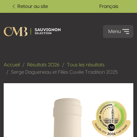
Retour au site
Français
Menu
Accueil
Résultats 2026
Tous les résultats
Serge Dagueneau et Filles Cuvée Tradition 2025