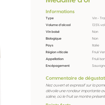
Médaille d'or
Informations
Type
Vin - Tra
Volume d'alcool
13.5% vol
Vin boisé
Non
Biologique
Non
Pays
Italie
Région viticole
Friuli Ve
Appellation
Friuli I
Encépagement
Sauvign
Commentaire de dégustat
Nez ouvert et expressif sur la pom
dévoile une rondeur importante av
saline, où le fruit se montre présent