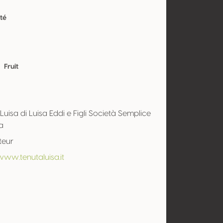
té
Fruit
Luisa di Luisa Eddi e Figli Società Semplice
a
teur
www.tenutaluisa.it