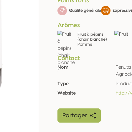
Points forts
Qualité générale
Expressivi
Arômes
Fruit à pépins
(chair blanche)
Pomme
Contact
Nom
Tenuta 
Agricol
Type
Produc
Website
http://
Partager