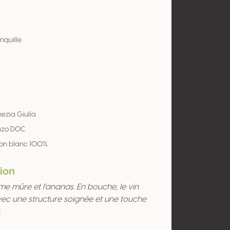
nquille
nezia Giulia
sonzo DOC
on blanc 100%
ion
me mûre et l'ananas. En bouche, le vin
ec une structure soignée et une touche
.